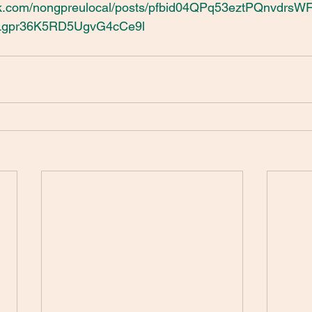
ok.com/nongpreulocal/posts/pfbid04QPq53eztPQnvdrs
Lgpr36K5RD5UgvG4cCe9l