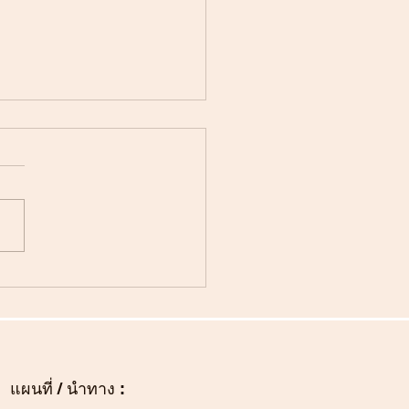
องในโอกาสวันคล้ายวัน
ิมพระชนมพรรษา ๒๘
ฎาคม ๒๕๖๖
แผนที่ / นำทาง :