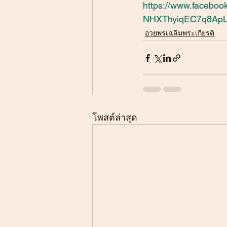
https://www.facebo
NHXThyiqEC7q8Ap
อวยพรเฉลิมพระเกียรติ
โพสต์ล่าสุด