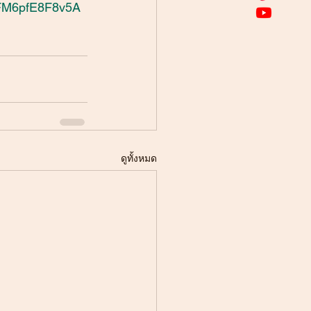
WFM6pfE8F8v5A
ดูทั้งหมด