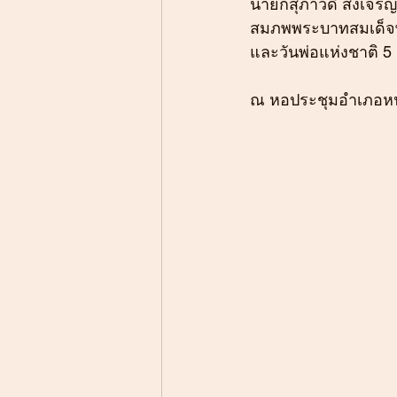
นายกสุภาวดี สงเจริญ
สมภพพระบาทสมเด็จพ
และวันพ่อแห่งชาติ 5
ณ หอประชุมอำเภอห