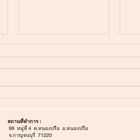
เนื่องในโอกาสวันคล้ายวัน
เนื่
เฉลิมพระชนมพรรษา ๑๒
เฉล
สิงหาคม ๒๕๖๖
กรก
สถานที่ทำการ :
99 หมู่ที่ 4 ต.หนองปรือ อ.หนองปรือ
จ.กาญจนบุรี 71220