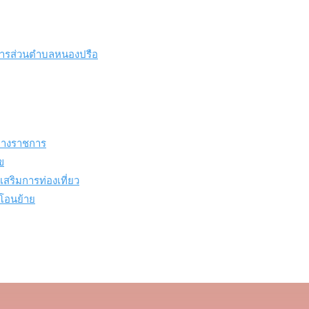
หารส่วนตำบลหนองปรือ
์ทางราชการ
ข
สริมการท่องเที่ยว
 โอนย้าย