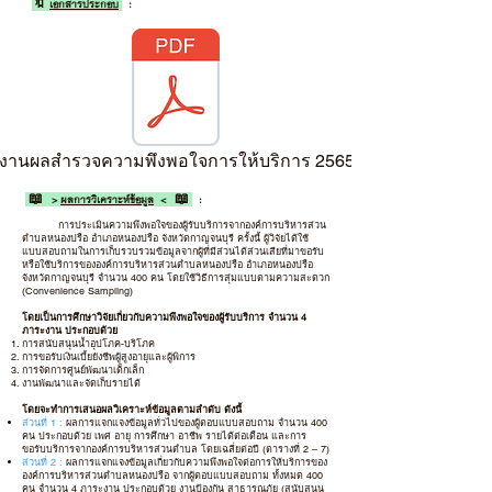
🔖
เอกสารประกอบ
:
งานผลสำรวจความพึงพอใจการให้บริการ 2565.pdf
📖 ->
ผลการวิเคราะห์ข้อมูล
<- 📖
:
การประเมินความพึงพอใจของผู้รับบริการจากองค์การบริหารส่วน
ตำบลหนองปรือ อำเภอหนองปรือ จังหวัดกาญจนบุรี ครั้งนี้ ผู้วิจัยได้ใช้
แบบสอบถามในการเก็บรวบรวมข้อมูลจากผู้ที่มีส่วนได้ส่วนเสียที่มาขอรับ
หรือใช้บริการขององค์การบริหารส่วนตำบลหนองปรือ อำเภอหนองปรือ
จังหวัดกาญจนบุรี จำนวน 400 คน โดยใช้วิธีการสุ่มแบบตามความสะดวก
(Convenience Sampling)
โดยเป็นการศึกษาวิจัยเกี่ยวกับความพึงพอใจของผู้รับบริการ จำนวน 4
ภาระงาน ประกอบด้วย
การสนับสนุนน้ำอุปโภค-บริโภค
การขอรับเงินเบี้ยยังชีพผู้สูงอายุและผู้พิการ
การจัดการศูนย์พัฒนาเด็กเล็ก
งานพัฒนาและจัดเก็บรายได้
โดยจะทำการเสนอผลวิเคราะห์ข้อมูลตามลำดับ ดังนี้
ส่วนที่ 1 :
ผลการแจกแจงข้อมูลทั่วไปของผู้ตอบแบบสอบถาม จำนวน 400
คน ประกอบด้วย เพศ อายุ การศึกษา อาชีพ รายได้ต่อเดือน และการ
ขอรับบริการจากองค์การบริหารส่วนตำบล โดยเฉลี่ยต่อปี (ตารางที่ 2 – 7)
ส่วนที่ 2 :
ผลการแจกแจงข้อมูลเกี่ยวกับความพึงพอใจต่อการให้บริการของ
องค์การบริหารส่วนตำบลหนองปรือ จากผู้ตอบแบบสอบถาม ทั้งหมด 400
คน จำนวน 4 ภาระงาน ประกอบด้วย งานป้องกัน สาธารณภัย (สนับสนุน