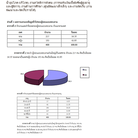
น้ำอุปโภค-บริโภค) งานสวัสดิการสังคม (การขอรับเงินเบี้ยยังชีพผู้สูงอายุ
และผู้พิการ) งานด้านการศึกษา (ศูนย์พัฒนาเด็กเล็ก) และงานจัดเก็บ (งาน
พัฒนาและจัดเก็บรายได้)