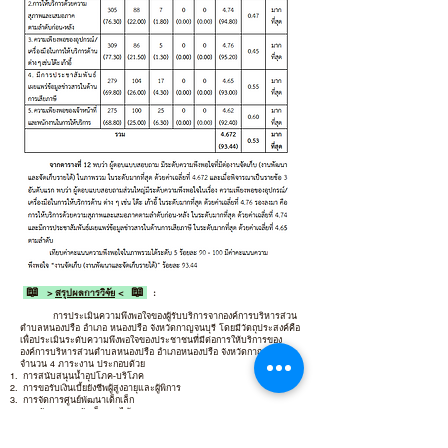
📖 ->
สรุปผลการวิจัย
<- 📖
:
การประเมินความพึงพอใจของผู้รับบริการจากองค์การบริหารส่วน
ตำบลหนองปรือ อำเภอ หนองปรือ จังหวัดกาญจนบุรี โดยมีวัตถุประสงค์คือ
เพื่อประเมินระดับความพึงพอใจของประชาชนที่มีต่อการให้บริการของ
องค์การบริหารส่วนตำบลหนองปรือ อำเภอหนองปรือ จังหวัดกาญจนบุรี
จำนวน 4 ภาระงาน ประกอบด้วย
การสนับสนุนน้ำอุปโภค-บริโภค
การขอรับเงินเบี้ยยังชีพผู้สูงอายุและผู้พิการ
การจัดการศูนย์พัฒนาเด็กเล็ก
งานพัฒนาและจัดเก็บรายได้
ซึ่งการวิจัยในครั้งนี้เป็นการดำเนินการเชิงสำรวจ (Survey) โดย