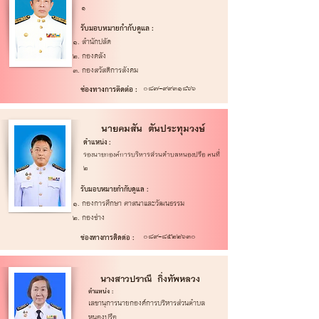
๑
รับมอบหมายกำกับดูแล :
สำนักปลัด
กองคลัง
กองสวัสดิการสังคม
ช่องทางการติดต่อ :
087-9931866
นายคมสัน ตันประทุมวงษ์
ตำแหน่ง :
รองนายกองค์การบริหารส่วนตำบลหนองปรือ
คนที่
๒
รับมอบหมายกำกับดูแล :
กองการศึกษา ศาสนาและวัฒนธรรม
กองช่าง
0๘๙-๘๕๒๒๖๓๐
ช่องทางการติดต่อ :
นางสาวปราณี กิ่งทัพหลวง
ตำแหน่ง :
เลขานุการนายกองค์การบริหารส่วนตำบล
หนองปรือ