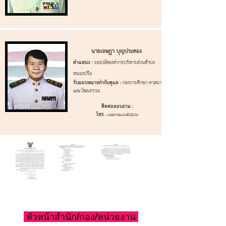
นายเจษฏา บุญประคอง ‌
ตำแหน่ง :
รองปลัดองค์การบริหารส่วนตำบล
หนองปรือ
รับมอบหมายกำกับดูแล :
กองการศึกษา ศาสนา
และวัฒนธรรม
‌ติดต่อสอบถาม :
‌โทร.
089-๘๑๖๕๘๖6
หัวหน้าสำนัก/กอง/หน่วยงาน