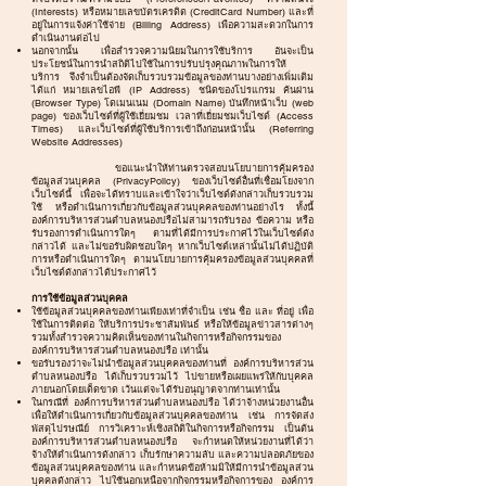
(Interests) หรือหมายเลขบัตรเครดิต (CreditCard Number) และที่
อยู่ในการแจ้งค่าใช้จ่าย (Billing Address) เพือความสะดวกในการ
ดำเนินงานต่อไป
นอกจากนั้น เพื่อสำรวจความนิยมในการใช้บริการ อันจะเป็น
ประโยชน์ในการนำสถิติไปใช้ในการปรับปรุงคุณภาพในการให้
บริการ จึงจำเป็นต้องจัดเก็บรวบรวมข้อมูลของท่านบางอย่างเพิ่มเติม
ได้แก่ หมายเลขไอพี (IP Address) ชนิดของโปรแกรม ค้นผ่าน
(Browser Type) โดเมนเนม (Domain Name) บันทึกหน้าเว็บ (web
page) ของเว็บไซต์ที่ผู้ใช้เยี่ยมชม เวลาที่เยี่ยมชมเว็บไซต์ (Access
Times) และเว็บไซต์ที่ผู้ใช้บริการเข้าถึงก่อนหน้านั้น (Referring
Website Addresses)
ขอแนะนำให้ท่านตรวจสอบนโยบายการคุ้มครอง
ข้อมูลส่วนบุคคล (PrivacyPolicy) ของเว็บไซต์อื่นที่เชื่อมโยงจาก
เว็บไซต์นี้ เพื่อจะได้ทราบและเข้าใจว่าเว็บไซต์ดังกล่าวเก็บรวบรวม
ใช้ หรือดำเนินการเกี่ยวกับข้อมูลส่วนบุคคลของท่านอย่างไร ทั้งนี้
องค์การบริหารส่วนตำบลหนองปรือไม่สามารถรับรอง ข้อความ หรือ
รับรองการดำเนินการใดๆ ตามที่ได้มีการประกาศไว้ในเว็บไซต์ดัง
กล่าวได้ และไม่ขอรับผิดชอบใดๆ หากเว็บไซต์เหล่านั้นไม่ได้ปฏิบัติ
การหรือดำเนินการใดๆ ตามนโยบายการคุ้มครองข้อมูลส่วนบุคคลที่
เว็บไซต์ดังกล่าวได้ประกาศไว้
การใช้ข้อมูลส่วนบุคคล
​ใช้ข้อมูลส่วนบุคคลของท่านเพียงเท่าที่จำเป็น เช่น ชื่อ และ ที่อยู่ เพื่อ
ใช้ในการติดต่อ ให้บริการประชาสัมพันธ์ หรือให้ข้อมูลข่าวสารต่างๆ
รวมทั้งสำรวจความคิดเห็นของท่านในกิจการหรือกิจกรรมของ
องค์การบริหารส่วนตำบลหนองปรือ เท่านั้น
ขอรับรองว่าจะไม่นำข้อมูลส่วนบุคคลของท่านที่ องค์การบริหารส่วน
ตำบลหนองปรือ ได้เก็บรวบรวมไว้ ไปขายหรือเผยแพร่ให้กับบุคคล
ภายนอกโดยเด็ดขาด เว้นแต่จะได้รับอนุญาตจากท่านเท่านั้น
ในกรณีที่ องค์การบริหารส่วนตำบลหนองปรือ ได้ว่าจ้างหน่วยงานอื่น
เพื่อให้ดำเนินการเกี่ยวกับข้อมูลส่วนบุคคลของท่าน เช่น การจัดส่ง
พัสดุไปรษณีย์ การวิเคราะห์เชิงสถิติในกิจการหรือกิจกรรม เป็นต้น
องค์การบริหารส่วนตำบลหนองปรือ จะกำหนดให้หน่วยงานที่ได้ว่า
จ้างให้ดำเนินการดังกล่าว เก็บรักษาความลับ และความปลอดภัยของ
ข้อมูลส่วนบุคคลของท่าน และกำหนดข้อห้ามมิให้มีการนำข้อมูลส่วน
บุคคลดังกล่าว ไปใช้นอกเหนือจากกิจกรรมหรือกิจการของ องค์การ