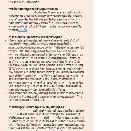
บริหารส่วนตำบลหนองปรือ
สิทธิในการควบคุมข้อมูลส่วนบุคคลของท่าน
เพื่อประโยชน์ในการรักษาความเป็นส่วนตัว
ของท่านๆ มีสิทธิเลือกที่จะให้มีการใช้หรือแชร์ข้อมูลส่วนบุคคลของ
ท่าน หรืออาจเลือกที่จะไม่รับข้อมูลหรือสื่อทางการตลาดใดๆ จาก
องค์การบริหารส่วนตำบลหนองปรือ ก็ได้ โดยเพียงแต่ท่านกรอก
ความจำนงดังกล่าวเพื่อแจ้งให้ องค์การบริหารส่วนตำบลหนองปรือ
ทราบใน
หน้าเว็บ
การรักษาความปลอดภัยสำหรับข้อมูลส่วนบุคคล
เพื่อความปลอดภัยของข้อมูลส่วนบุคคลในการเข้าสู่หน้าเว็บไซต์
ขณะเข้าเว็บให้ดูบนแท็บ url จากนั้นให้สังเกตลิงค์เว็บเป็น
https://www.nongpruekansao.go.th/
นั่นคือต้องมี https ทุกครั้งที่
เข้าสู่เว็บไซต์ เพราะ Hypertext Transfer Protocol Secure
(HTTPS) เป็นรุ่นที่ปลอดภัยของโปรโตคอล HTTP ที่ใช้ SSL /TLS
โปรโตคอล สำหรับการเข้ารหัสและการพิสูจน์ตัวตน HTTPS ถูก
ระบุโดย RFC 2818 (พฤษภาคม 2000) และใช้พอร์ต 443 เป็นค่า
เริ่มต้นแทนพอร์ต 80 ของ HTTP โดยโปรโตคอล HTTPS ช่วยให้ผู้
ใช้เว็บไซต์สามารถส่งข้อมูลที่ละเอียดอ่อนเช่นหมายเลขบัตรเครดิต
ข้อมูลธนาคารและข้อมูลรับรองการเข้าสู่ระบบได้อย่างปลอดภัยผ่าน
อินเทอร์เน็ต ด้วยเหตุนี้ HTTPS จึงมีความสำคัญอย่างยิ่งสำหรับการ
รักษาความปลอดภัยของกิจกรรมออนไลน์เช่นการช็อปปิ้งการ
ธนาคารและการทำงานระยะไกล อย่างไรก็ตาม HTTPS กลายเป็น
โปรโตคอลมาตรฐานอย่างรวดเร็วสำหรับ ทั้งหมด เว็บไซต์ไม่ว่าจะ
แลกเปลี่ยนข้อมูลที่ละเอียดอ่อนกับผู้ใช้หรือไม่ก็ตาม
เพื่อความปลอดภัยของข้อมูลส่วนบุคคลในการให้บริการขององค์การ
บริหารส่วนตำบลหนองปรือ ทางเราจะเก็บรักษาข้อมูลของท่านโดย
ไม่เปิดเผยโดยไม่จำเป็นเด็ดขาด
การปรับปรุงนโยบายการคุ้มครองข้อมูลส่วนบุคคล
องค์การบริหารส่วนตำบลหนองปรือ อาจทำการ
ปรับปรุงหรือแก้ไขนโยบายการคุ้มครองข้อมูลส่วนบุคคลโดยมิได้
แจ้งให้ท่านทราบล่วงหน้า ทั้งนี้ เพื่อความเหมาะสมและมี
ประสิทธิภาพในการให้บริการ ดังนั้น องค์การบริหารส่วนตำบลหนอง
ปรือ จึงขอแนะนำให้ผู้ใช้บริการอ่านนโยบายการคุ้มครองข้อมูลส่วน
บุคคลทุกครั้งที่เยี่ยมชม หรือมีการใช้บริการจากเว็บไซต์ขององค์การ