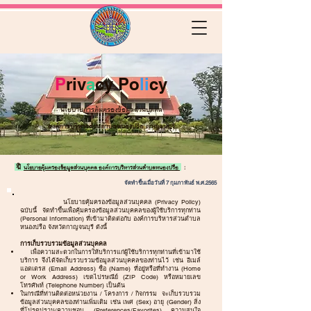
P
riv
a
cy Po
li
cy
นโยบายการคุ้มครองข้อมูลส่วนบุคคล
องค์การบริหารส่วนตำบลหนองปรือ กาญจนบุรี
🔖
นโยบายคุ้มครองข้อมูลส่วนบุคคล องค์การบริหารส่วนตำบลหนองปรือ
:
จัดทำขึ้นเมื่อวันที่ 7 กุมภาพันธ์ พ.ศ.2565
นโยบายคุ้มครองข้อมูลส่วนบุคคล (Privacy Policy)
ฉบับนี้ จัดทำขึ้นเพื่อคุ้มครองข้อมูลส่วนบุคคลของผู้ใช้บริการทุกท่าน
(Personal Information) ที่เข้ามาติดต่อกับ องค์การบริหารส่วนตำบล
หนองปรือ จังหวัดกาญจนบุรี ดังนี้
การเก็บรวบรวมข้อมูลส่วนบุคคล
เพื่อความสะดวกในการให้บริการแก่ผู้ใช้บริการทุกท่านที่เข้ามาใช้
บริการ จึงได้จัดเก็บรวบรวมข้อมูลส่วนบุคคลของท่านไว้ เช่น อีเมล์
แอดเดรส (Email Address) ชื่อ (Name) ที่อยู่หรือที่ทำงาน (Home
or Work Address) เขตไปรษณีย์ (ZIP Code) หรือหมายเลข
โทรศัพท์ (Telephone Number) เป็นต้น
ในกรณีที่ท่านติดต่อหน่วยงาน / โครงการ / กิจกรรม จะเก็บรวบรวม
ข้อมูลส่วนบุคคลของท่านเพิ่มเติม เช่น เพศ (Sex) อายุ (Gender) สิ่ง
ที่โปรดปราน/ความชอบ (Preferences/Favorites) ความสนใจ