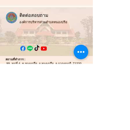
ติ
ดต่อสอบถาม
องค์การบริหารส่วนตำบลหนองปรือ
สถานที่ทำการ :
99 หมู่ที่ 4 ต.หนองปรือ อ.หนองปรือ จ.กาญจนบุรี 71220
ช่องทางการติดต่อ :
034-919-813
สำนักปลัดและกอง
คลัง
034-919-812
กองช่าง
E-mail :
Nongpreulocal@gmail.com
E-mail Saraban :
saraban_06711203@dla.go.th
แผนที่ / นำทาง :