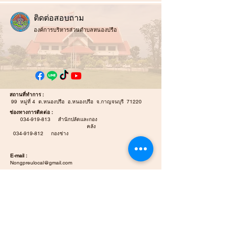
ติ
ดต่อสอบถาม
องค์การบริหารส่วนตำบลหนองปรือ
สถานที่ทำการ :
99 หมู่ที่ 4 ต.หนองปรือ อ.หนองปรือ จ.กาญจนบุรี 71220
ช่องทางการติดต่อ :
034-919-813
สำนักปลัดและกอง
คลัง
034-919-812
กองช่าง
E-mail :
Nongpreulocal@gmail.com
E-mail Saraban :
saraban_06711203@dla.go.th
แผนที่ / นำทาง :