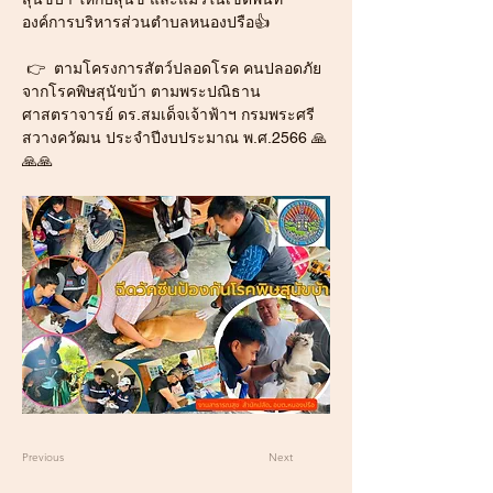
องค์การบริหารส่วนตำบลหนองปรือ👍
 👉  ตามโครงการสัตว์ปลอดโรค คนปลอดภัย 
จากโรคพิษสุนัขบ้า ตามพระปณิธาน
ศาสตราจารย์ ดร.สมเด็จเจ้าฟ้าฯ กรมพระศรี
สวางควัฒน ประจำปีงบประมาณ พ.ศ.2566 🙏
🙏🙏
Previous
Next