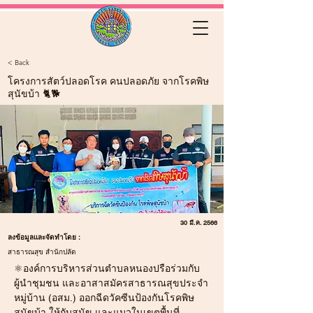
< Back
โครงการสัตว์ปลอดโรค คนปลอดภัย จากโรคพิษ
สุนัขบ้า 🐈🐕
30 มี.ค. 2566
ลงข้อมูลและจัดทำโดย :
สาธารณสุข สำนักปลัด
⚛️องค์การบริหารส่วนตำบลหนองปรือร่วมกับ
ผู้นำชุมชน และอาสาสมัครสาธารณสุขประจำ
หมู่บ้าน (อสม.) ออกฉีดวัคซีนป้องกันโรคพิษ
สุนัขบ้า ให้กับสุนัข และแมวในเขตพื้นที่