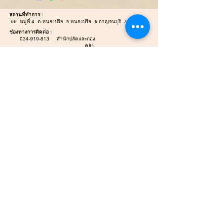
สถานที่ทำการ :
99 หมู่ที่ 4 ต.หนองปรือ อ.หนองปรือ จ.กาญจนบุรี 71220
ช่องทางการติดต่อ :
034-919-813
สำนักปลัดและกอง
คลัง
034-919-812
กองช่าง
E-mail :
Nongpreulocal@gmail.com
E-mail Saraban :
saraban_06711203@dla.go.th
แผนที่ / นำทาง :