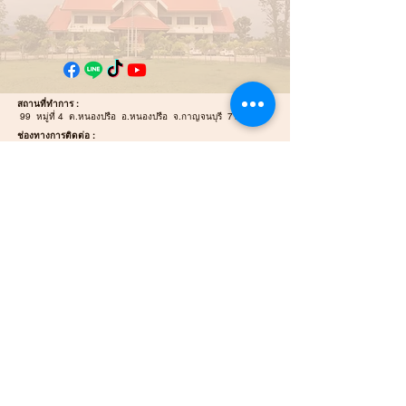
สถานที่ทำการ :
99 หมู่ที่ 4 ต.หนองปรือ อ.หนองปรือ จ.กาญจนบุรี 71220
ช่องทางการติดต่อ :
034-919-813
สำนักปลัดและกอง
คลัง
034-919-812
กองช่าง
E-mail :
Nongpreulocal@gmail.com
E-mail Saraban :
saraban_06711203@dla.go.th
แผนที่ / นำทาง :