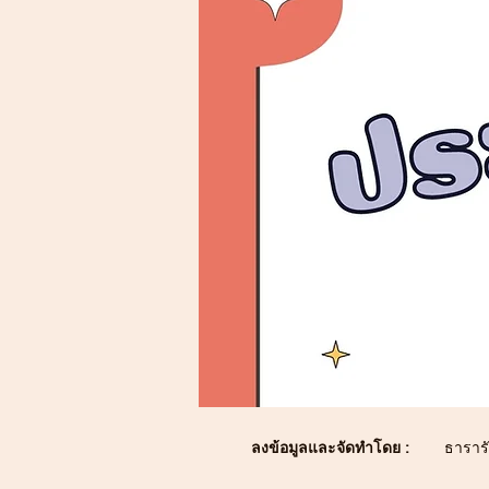
ลงข้อมูลและจัดทำโดย :
ธารารั