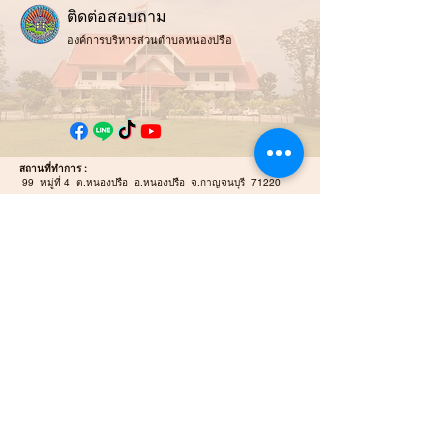
ติ
ดต่อสอบถาม
องค์การบริหารส่วนตำบลหนองปรือ
สถานที่ทำการ :
99 หมู่ที่ 4 ต.หนองปรือ อ.หนองปรือ จ.กาญจนบุรี 71220
ช่องทางการติดต่อ :
034-919-813
สำนักปลัดและกอง
คลัง
034-919-812
กองช่าง
E-mail :
Nongpreulocal@gmail.com
E-mail Saraban :
saraban_06711203@dla.go.th
แผนที่ / นำทาง :