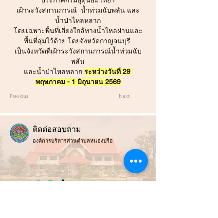
ประกาศกรมอุตุนิยมวิทยา
เฝ้าระวังสถานการณ์  น้ำท่วมฉับพลัน และ
น้ำป่าไหลหลาก
โดยเฉพาะพื้นที่เสี่ยงใกล้ทางน้ำไหลผ่านและ
พื้นที่ลุ่มไว้ด้วย โดยจังหวัดกาญจนบุรี 
เป็นจังหวัดที่เฝ้าระวังสถานการณ์น้ำท่วมฉับ
พลัน
และน้ำป่าไหลหลาก 
ระหว่างวันที่ 29 
พฤษภาคม - 1 มิถุนายน 2569
Previous
Next
ติ
ดต่อสอบถาม
องค์การบริหารส่วนตำบลหนองปรือ
สถานที่ทำการ :
99 หมู่ที่ 4 ต.หนองปรือ อ.หนองปรือ จ.กาญจนบุรี 71220