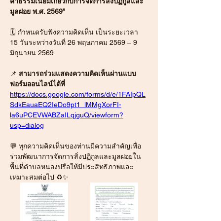
ค่าธรรมเนียมเกี่ยวกับการจัดการสิ่งปฏิกูลและ
มูลฝอย พ.ศ. 2569”
🗓 กำหนดรับฟังความคิดเห็น เป็นระยะเวลา 
15 วันระหว่างวันที่ 26 พฤษภาคม 2569 – 9 
มิถุนายน 2569
📌 
สามารถร่วมแสดงความคิดเห็นผ่านแบบ
ฟอร์มออนไลน์ได้ที่
https://docs.google.com/forms/d/e/1FAIpQL
SdkEauaEQ2IeDo9pt1_lMMgXorFI-
la6uPCEVWABZaILqjguQ/viewform?
usp=dialog
💬 ทุกความคิดเห็นของท่านมีความสำคัญเพื่อ
ร่วมพัฒนาการจัดการสิ่งปฏิกูลและมูลฝอยใน
พื้นที่ตำบลหนองปรือให้มีประสิทธิภาพและ
เหมาะสมต่อไป ♻️✨