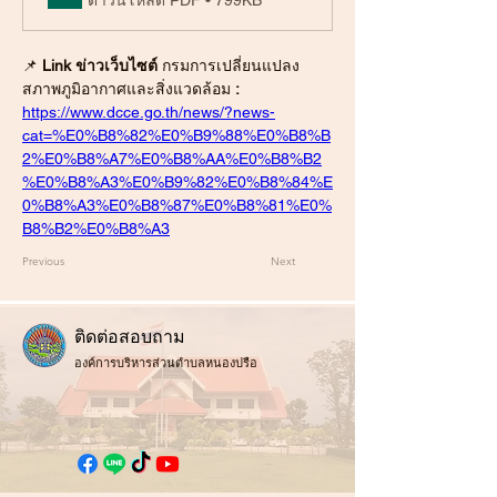
ดาวน์โหลด PDF • 799KB
📌 
Link ข่าวเว็บไซต์ 
กรมการเปลี่ยนแปลง
สภาพภูมิอากาศและสิ่งแวดล้อม
 :
https://www.dcce.go.th/news/?news-
cat=%E0%B8%82%E0%B9%88%E0%B8%B
2%E0%B8%A7%E0%B8%AA%E0%B8%B2
%E0%B8%A3%E0%B9%82%E0%B8%84%E
0%B8%A3%E0%B8%87%E0%B8%81%E0%
B8%B2%E0%B8%A3
Previous
Next
ติ
ดต่อสอบถาม
องค์การบริหารส่วนตำบลหนองปรือ