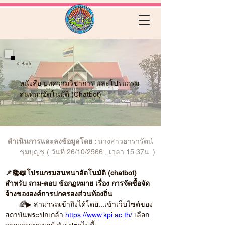
< Back
หนังสือ บทความวิชาการ และโปรแกรม
สนทนาอัตโนมัติ (Chatbot)
ดำเนินการและลงข้อมูลโดย : 
นางสาวธารารัตน์ 
ชุ่มบุญชู ( วันที่ 26/10/2566 , เวลา 15:37น. )
📌📚📖โปรแกรมสนทนาอัตโนมัติ (chatbot) 
สำหรับ ถาม-ตอบ ข้อกฏหมาย เรื่อง การจัดซื้อจัด
จ้างขององค์การปกครองส่วนท้องถิ่น 
       🌈▶ สามารถเข้าถึงได้โดย...เข้าเว็บไซต์ของ
สถาบันพระปกเกล้า 
https://www.kpi.ac.th/
 เลือก