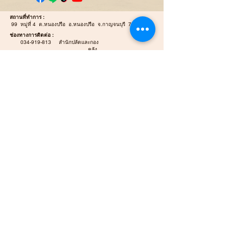
สถานที่ทำการ :
99 หมู่ที่ 4 ต.หนองปรือ อ.หนองปรือ จ.กาญจนบุรี 71220
ช่องทางการติดต่อ :
034-919-813
สำนักปลัดและกอง
คลัง
034-919-812
กองช่าง
E-mail :
Nongpreulocal@gmail.com
E-mail Saraban :
saraban_06711203@dla.go.th
แผนที่ / นำทาง :