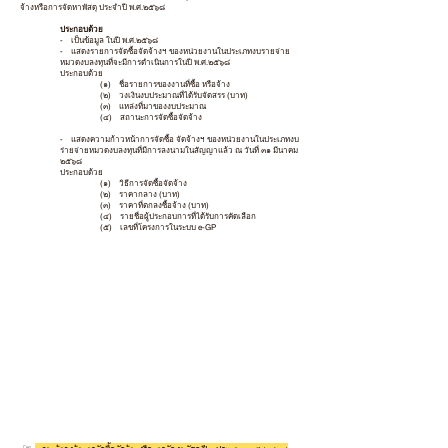
จ้างหรือการจัดหาพัสดุ ประจำปี พ.ศ.๒๕๖๘
ประกอบด้วย
- เป็นข้อมูล ในปี พ.ศ.๒๕๖๘
- แสดงรายการจัดซื้อจัดจ้างฯ ของหน่วยงานในประเภทงบรายจ่าย
หมวดงบลงทุนที่จะมีการดำเนินการในปี พ.ศ.๒๕๖๘
ประกอบด้วย
(๑) ชื่อรายการของงานที่ซื้อ หรือจ้าง
(๒) วงเงินงบประมาณที่ได้รับจัดสรร (บาท)
(๓) แหล่งที่มาของงบประมาณ
(๔) สถานะการจัดซื้อจัดจ้าง
- แสดงความก้าวหน้าการจัดซื้อ จัดจ้างฯ ของหน่วยงานในประเภทงบ
ร่ายจ่ายหมวดงบลงทุนที่มีการลงนามในสัญญาแล้ว ณ วันที่ ๓๑ มีนาคม
๒๕๖๘
ประกอบด้วย
(๑) วิธีการจัดซื้อจัดจ้าง
(๒) ราคากลาง (บาท)
(๓) ราคาที่ตกลงซื้อจ้าง (บาท)
(๔) รายชื่อผู้ประกอบการที่ได้รับการคัดเลือก
(๕) เลขที่โครงการในระบบ e-GP