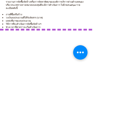
รายงานการจัดซื้อจัดจ้างหรือการจัดหาพัสดุ ขององค์การบริการส่วนตำบลหนอง
ปรือ ประเภทรายจ่ายหมวดงบลงทุนที่จะมีการดำเนินการ ในปี พ.ศ.๒๕๖๗ ราย
ละเอียดดังนี้
งานที่ซื้อหรือจ้าง
วงเงินงบประมาณที่ได้รับจัดสรร (บาท)
แหล่งที่มาของงบประมาณ
วิธีการที่จะดำเนินการจัดซื้อจัดจ้างฯ
ช่วงเวลาที่คาดว่าจะเริ่มดำเนินการ
☞
สรุปผลการจัดซื้อจัดจ้าง ประจำปีงบประมาณ พ.ศ. 2566
-o17 รายงานสรุปผลการจัดซื้อจัดจ้าง หรือจัดหาพัสดุ.xls