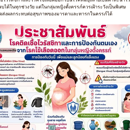
บได้ในทุกช่วงวัย แต่ในกลุ่มหญิงตั้งครรภ์ควรเฝ้าระวังเป็นพิเศษ 
อาจส่งผลกระทบต่อสุขภาพของมารดาและทารกในครรภ์ได้