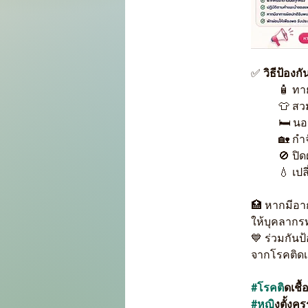
✅ 
วิธีป้องก
🧴 ทา
👕 สว
🛏️ นอ
🏡 กำ
🚫 ปิ
💧 เป
🏥 หากมีอาก
ให้บุคลาก
💙 ร่วมกัน
จากโรคติดเ
#โรคต
ิดเชื
#หญ
ิงตั้งคร