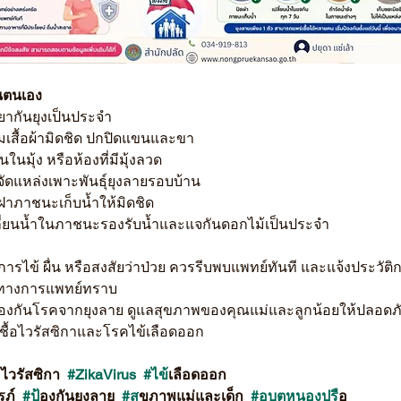
ันตนเอง
ยากันยุงเป็นประจำ
มเสื้อผ้ามิดชิด ปกปิดแขนและขา
นในมุ้ง หรือห้องที่มีมุ้งลวด
จัดแหล่งเพาะพันธุ์ยุงลายรอบบ้าน
ดฝาภาชนะเก็บน้ำให้มิดชิด
ลี่ยนน้ำในภาชนะรองรับน้ำและแจกันดอกไม้เป็นประจำ
ารไข้ ผื่น หรือสงสัยว่าป่วย ควรรีบพบแพทย์ทันที และแจ้งประวัติก
รทางการแพทย์ทราบ
ป้องกันโรคจากยุงลาย ดูแลสุขภาพของคุณแม่และลูกน้อยให้ปลอดภั
ชื้อไวรัสซิกาและโรคไข้เลือดออก
้อไวรัสซิกา  
#ZikaVirus
#ไข
้เลือดออก 
รภ์  
#ป
้องกันยุงลาย  
#ส
ุขภาพแม่และเด็ก  
#อบตหนองปร
ือ