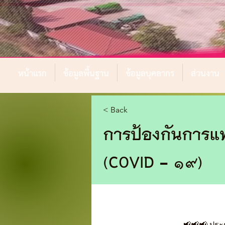
หน้าแรก
ข้อมูลพื้นฐาน
ข้อมูลบุคลากร
ส่วนงาน
< Back
การป้องกันการแ
(COVID - 19)
📢📢📢 ประช