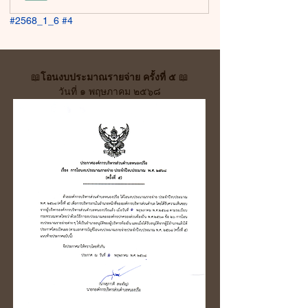
#2568_1_6
#4
📖
โอนงบประมาณรายจ่าย ครั้งที่ ๕
 📖
วันที่ ๑ พฤษภาคม ๒๕๖๘