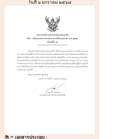
วันที่ ๖ มกราคม ๒๕๖๘
📚
📌 
เอกสารประกอบ :