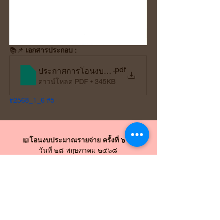
📚
📌 
เอกสารประกอบ :
.pdf
ประกาศการโอนงบประมาณรายจ่ายประจำปี ครั้งที่ 5
ดาวน์โหลด PDF • 345KB
#2568_1_6
#5
📖
โอนงบประมาณรายจ่าย ครั้งที่ ๖
 📖
วันที่ ๒๘ พฤษภาคม ๒๕๖๘