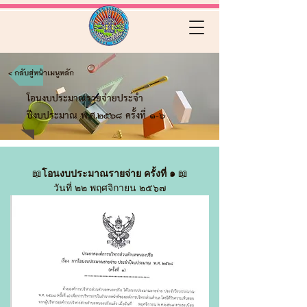
< กลับสู่หน้าเมนูหลัก
โอนงบประมาณรายจ่ายประจำ
ปีงบประมาณ พ.ศ.2568 ครั้งที่ 1-6
📖
โอนงบประมาณรายจ่าย ครั้งที่ ๑
 📖
วันที่ ๒๒ พฤศจิกายน ๒๕๖๗