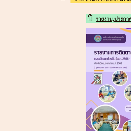
🔖
รายงาน,
ประกา