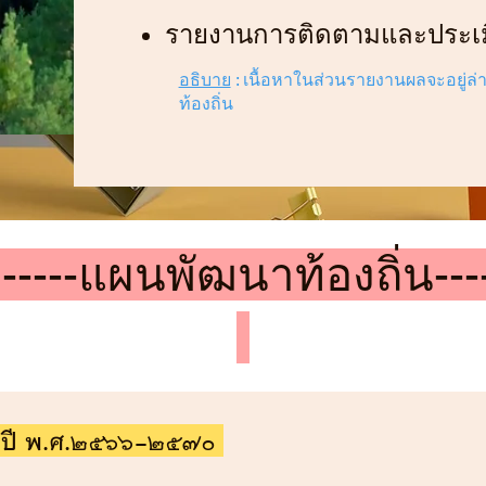
รายงานการติดตามและประเ
อธิบาย
: เนื้อหาในส่วนรายงานผลจะอยู่ล
ท้องถิ่น
---แผนพัฒนาท้องถิ่น--
น ปี พ.ศ.2566-2570