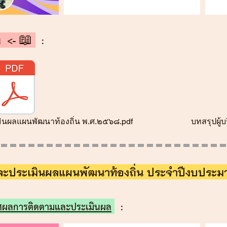
าน <- 📖
:
นผลแผนพัฒนาท้องถิ่น พ.ศ.๒๕๖๘.pdf
บทสรุปผู้
ละประเมินผลแผนพัฒนาท้องถิ่น ประจำปีงบปร
ศผลการติดตามและประเมินผล
: