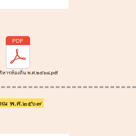
บริหารท้องถิ่น พ.ศ.๒๕๖๘.pdf
ะมาณ พ.ศ.256๗