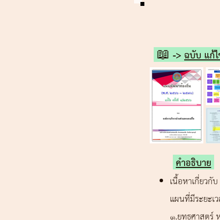
📖 ->
ฉบับ แก้ไ
คำอธิบาย
เนื้อหาเกี่ยว
แผนที่มีระยะ
1.ยุทธศาสตร์ 