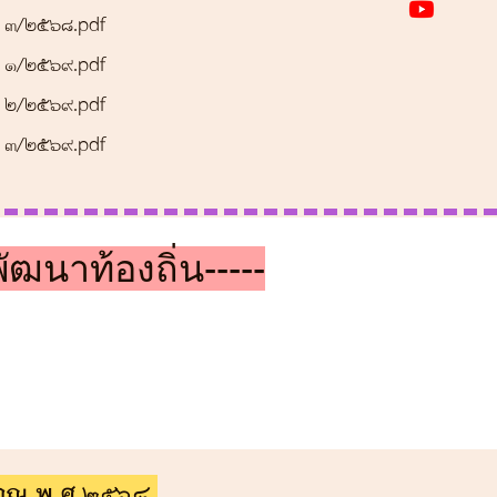
ี่ ๓/๒๕๖๘.pdf
ี่ ๑/๒๕๖๙.pdf
ี่ ๒/๒๕๖๙.pdf
ี่ 3/๒๕๖๙.pdf
าท้องถิ่น-----
ะมาณ พ.ศ.256๘