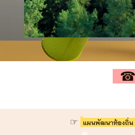
☎--
☞
แผนพัฒนาท้องถิ่