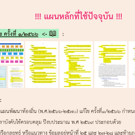
!!! แผนหลักที่ใช้ปัจจุบัน !!!
ข ครั้งที่ ๑/๒๕๖๖
<- 📖
:
:
กับ แผนพัฒนาท้องถิ่น (พ.ศ.2566-2570) แก้ไข ครั้งที่1/2566 กำหน
เวลาบังคับใช้ครอบคลุม ปีงบประมาณ พ.ศ 2569 ประกอบด้วย
หรือกลยุทธ์ หรือแนวทาง ข้อมูลอยู่หน้าที่ 25 และ 27-28 และท้า